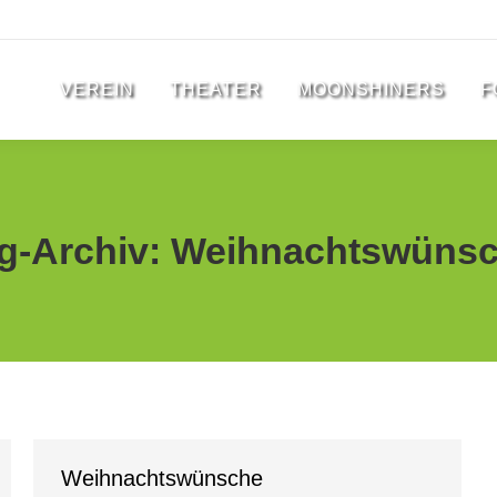
VEREIN
THEATER
MOONSHINERS
F
g-Archiv:
Weihnachtswüns
Weihnachtswünsche