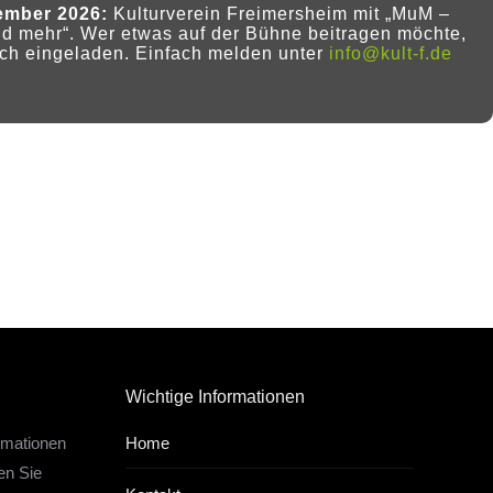
ember 2026:
Kulturverein Freimersheim mit
„MuM –
nd mehr“.
Wer etwas auf der Bühne beitragen möchte,
lich eingeladen. Einfach melden unter
info@kult-f.de
Wichtige Informationen
ormationen
Home
en Sie