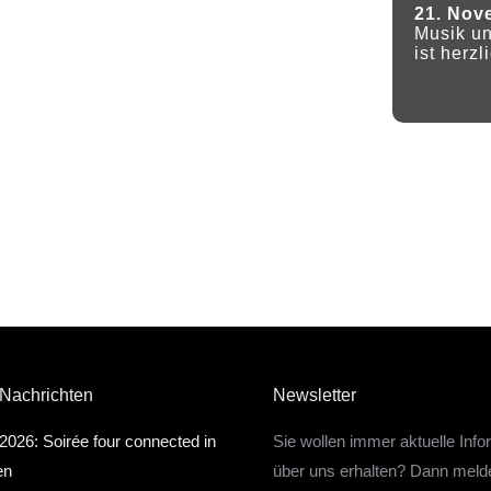
21. Nov
Musik u
ist herz
 Nachrichten
Newsletter
2026: Soirée four connected in
Sie wollen immer aktuelle Inf
en
über uns erhalten? Dann meld