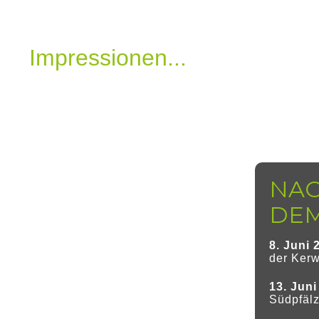
Impressionen...
8. Juni 
der
Kerw
13. Jun
Südpfäl