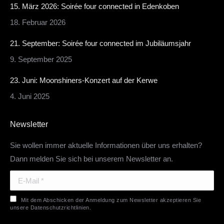
in
15. März 2026: Soirée four connected in Edenkoben
new
18. Februar 2026
window
21. September: Soirée four connected im Jubiläumsjahr
9. September 2025
23. Juni: Moonshiners-Konzert auf der Kerwe
4. Juni 2025
Newsletter
Sie wollen immer aktuelle Informationen über uns erhalten?
Dann melden Sie sich bei unserem Newsletter an.
E-Mail *
Mit dem Abschicken der Anmeldung zum Newsletter akzeptieren Sie
unsere Datenschutzrichtlinien.