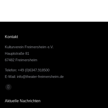
Kontakt
Kulturverein Freimersheim e.V.
Hauptstraße 81
67482 Freimersheim
Telefon: +49 (0)6347.918500
E-Mail:
info@theater-freimersheim.de
Finden Sie uns auf:
Facebook
page
Aktuelle Nachrichten
opens