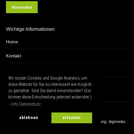
Absenden
Wichtige Informationen
Home
Kontakt
Impressum
Wir nutzen Cookies und Google Analytics, um
Datenschutz
diese Website für Sie so interessant wie möglich
zu gestalten. Sind Sie damit einverstanden? (Sie
können diese Entscheidung jederzeit widerrufen.)
› Info Datenschutz
ablehnen
erlauben
© 2019
- 2026 . Kulturverein Freimersheim │ Realisierung:
digimedia .
creativstudio