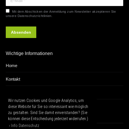
Mit dem Abschicken der Anmeldung zum Newsletter akzeptieren Sie
unsere Datenschutzrichtlinien.
Absenden
Wichtige Informationen
Home
Kontakt
Impressum
Wir nutzen Cookies und Google Analytics, um
Datenschutz
diese Website für Sie so interessant wie möglich
zu gestalten. Sind Sie damit einverstanden? (Sie
können diese Entscheidung jederzeit widerrufen.)
› Info Datenschutz