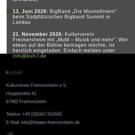
Impressionen...
13. Juni 2026:
BigBand „Die Moonshiners“
beim
Südpfälzisches Bigband Summit in
Landau
21. November 2026:
Kulturverein
Freimersheim mit
„MuM – Musik und mehr“.
Wer
etwas auf der Bühne beitragen möchte, ist
herzlich eingeladen. Einfach melden unter
info@kult-f.de
Kontakt
Kulturverein Freimersheim e.V.
Hauptstraße 81
67482 Freimersheim
Telefon: +49 (0)6347.918500
E-Mail:
info@theater-freimersheim.de
Finden Sie uns auf: