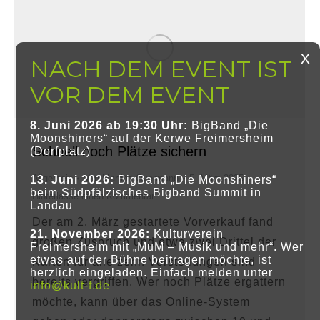
8. Juni 2026 ab 19:30 Uhr:
BigBand „Die
Moonshiners“ auf der
Kerwe Freimersheim
Schnell noch Plätze sichern
(Dorfplatz)
Allgemein
Von
Martina Overmann
5. März 2025
13. Juni 2026:
BigBand „Die Moonshiners“
beim
Südpfälzisches Bigband Summit in
Hinterlasse einen Kommentar
Landau
Der am 2. März gestartete Vorverkauf fand
21. November 2026:
Kulturverein
großen Zuspruch und etwa zwei Drittel der
Freimersheim mit
„MuM – Musik und mehr“.
Wer
etwas auf der Bühne beitragen möchte, ist
Karten für alle zehn Vorstellungen sind
herzlich eingeladen. Einfach melden unter
bereits vergriffen. Wer noch Plätze ergattern
info@kult-f.de
möchte, kann über das Online-System